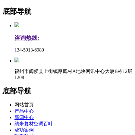
底部导航
咨询热线:
1
34-5913-6980
福州市闽侯县上街镇厚庭村A地块网讯中心大厦B栋12层
1208
底部导航
网站首页
产品中心
新闻中心
纳米复材空调百叶
成功案例