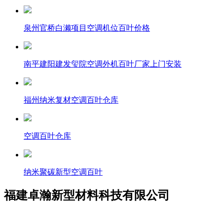
泉州官桥白濑项目空调机位百叶价格
南平建阳建发玺院空调外机百叶厂家上门安装
福州纳米复材空调百叶仓库
空调百叶仓库
纳米聚碳新型空调百叶
福建卓瀚新型材料科技有限公司