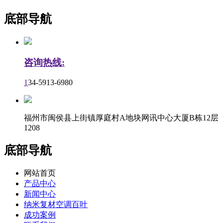
底部导航
咨询热线:
1
34-5913-6980
福州市闽侯县上街镇厚庭村A地块网讯中心大厦B栋12层
1208
底部导航
网站首页
产品中心
新闻中心
纳米复材空调百叶
成功案例