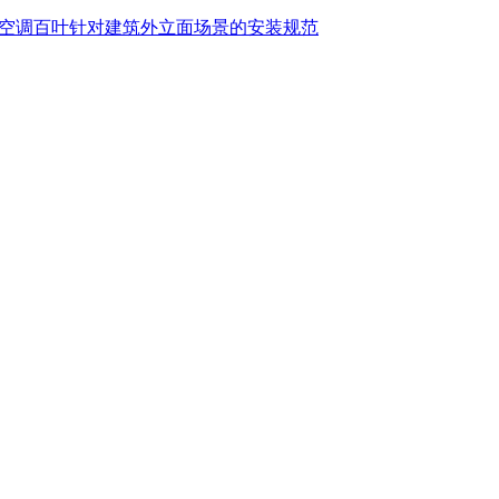
空调百叶针对建筑外立面场景的安装规范