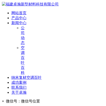
网站首页
产品中心
新闻中心
公
司
动
态
空
调
百
叶
百
科
纳米复材空调百叶
成功案例
联系我们
关于卓瀚
+
微信号：
微信号位置