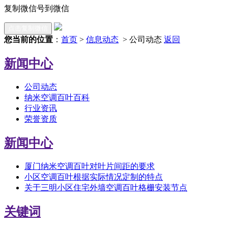
复制微信号到微信
点击复制微信
您当前的位置
：
首页
>
信息动态
> 公司动态
返回
新闻中心
公司动态
纳米空调百叶百科
行业资讯
荣誉资质
新闻中心
厦门纳米空调百叶对叶片间距的要求
小区空调百叶根据实际情况定制的特点
关于三明小区住宅外墙空调百叶格栅安装节点
关键词