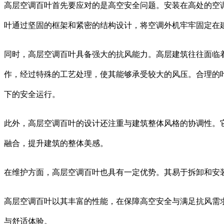
高层空调百叶首先要应对的是高空安全问题。安装在高处的空
叶通过坚固的框架和紧密的结构设计，将空调外机牢牢固定在
同时，高层空调百叶具备强大的抗风能力。高层建筑往往面临
作，经过特殊的工艺处理，使其能够承受较大的风压。合理的
下的安全运行。
此外，高层空调百叶的设计还注重与建筑整体风格的协调性。
融合，提升建筑的整体美感。
在维护方面，高层空调百叶也具有一定优势。其易于拆卸和安
高层空调百叶以其丰富的性能，在保障高空安全与满足抗风需
与舒适体验。