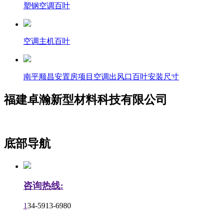
塑钢空调百叶
空调主机百叶
南平顺昌安置房项目空调出风口百叶安装尺寸
福建卓瀚新型材料科技有限公司
底部导航
咨询热线:
1
34-5913-6980