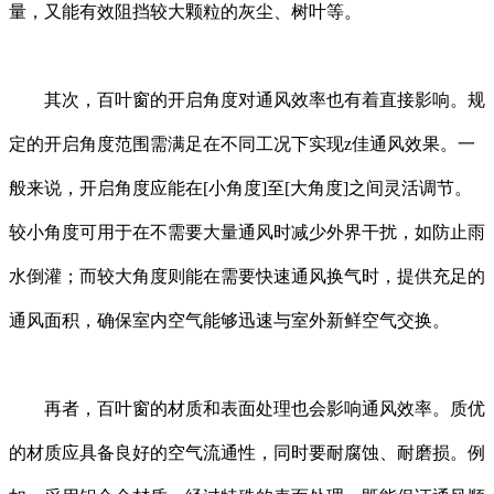
量，又能有效阻挡较大颗粒的灰尘、树叶等。
其次，百叶窗的开启角度对通风效率也有着直接影响。规
定的开启角度范围需满足在不同工况下实现z佳通风效果。一
般来说，开启角度应能在[小角度]至[大角度]之间灵活调节。
较小角度可用于在不需要大量通风时减少外界干扰，如防止雨
水倒灌；而较大角度则能在需要快速通风换气时，提供充足的
通风面积，确保室内空气能够迅速与室外新鲜空气交换。
再者，百叶窗的材质和表面处理也会影响通风效率。质优
的材质应具备良好的空气流通性，同时要耐腐蚀、耐磨损。例