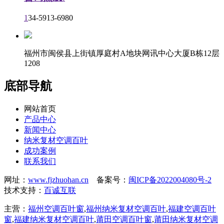
1
34-5913-6980
福州市闽侯县上街镇厚庭村A地块网讯中心大厦B栋12层
1208
底部导航
网站首页
产品中心
新闻中心
纳米复材空调百叶
成功案例
联系我们
网址：
www.fjzhuohan.cn
备案号：
闽ICP备2022004080号-2
技术支持：
百诚互联
主营：
福州空调百叶窗
,
福州纳米复材空调百叶
,
福建空调百叶
窗
,
福建纳米复材空调百叶
,
莆田空调百叶窗
,
莆田纳米复材空调