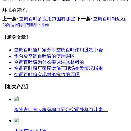
环境的需求。
上一条:
空调百叶的应用范围有哪些
下一条:
空调百叶对边框
的密封性能有哪些措施
【相关文章】
空调百叶窗厂家分享空调百叶使用过程中会…
铝合金空调百叶窗的使用误区
空调百叶窗为什么要选纳米材料的
空调百叶窗厂家应对施工现场突发情况指南
空调百叶窗实现耐磨抗弯的原理
【相关产品】
福州青口青云家苑项目阳台空调外机百叶窗…
小区空调百叶窗