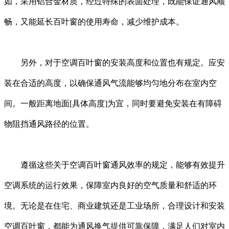
如，采用铝合金材质，经过特殊的表面处理，既能保证通风顺
畅，又能延长百叶窗的使用寿命，减少维护成本。
另外，对于空调百叶窗的安装高度和位置也有规定。应安
装在合适的高度，以确保通风气流能够均匀地分布在室内空
间。一般距离地面[具体高度]为宜，同时要避免安装在有障碍
物阻挡通风路径的位置。
遵循这些关于空调百叶窗通风效率的规定，能够有效提升
空调系统的运行效果，保障室内良好的空气质量和舒适的环
境。无论是在住宅、商业建筑还是工业场所，合理设计和安装
空调百叶窗，都能为通风换气提供可靠保障，满足人们对室内