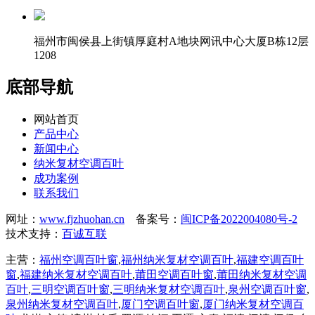
福州市闽侯县上街镇厚庭村A地块网讯中心大厦B栋12层
1208
底部导航
网站首页
产品中心
新闻中心
纳米复材空调百叶
成功案例
联系我们
网址：
www.fjzhuohan.cn
备案号：
闽ICP备2022004080号-2
技术支持：
百诚互联
主营：
福州空调百叶窗
,
福州纳米复材空调百叶
,
福建空调百叶
窗
,
福建纳米复材空调百叶
,
莆田空调百叶窗
,
莆田纳米复材空调
百叶
,
三明空调百叶窗
,
三明纳米复材空调百叶
,
泉州空调百叶窗
,
泉州纳米复材空调百叶
,
厦门空调百叶窗
,
厦门纳米复材空调百