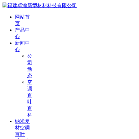
网站首
页
产品中
心
新闻中
心
公
司
动
态
空
调
百
叶
百
科
纳米复
材空调
百叶