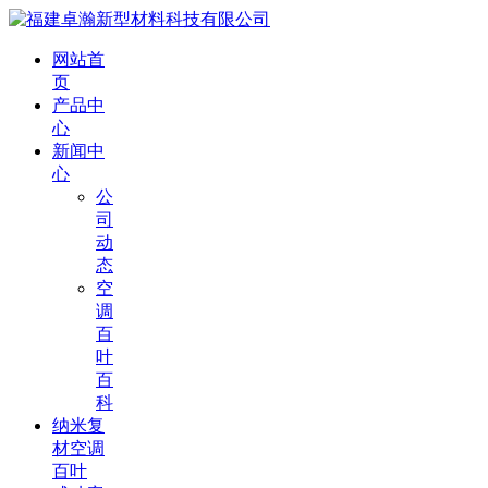
网站首
页
产品中
心
新闻中
心
公
司
动
态
空
调
百
叶
百
科
纳米复
材空调
百叶