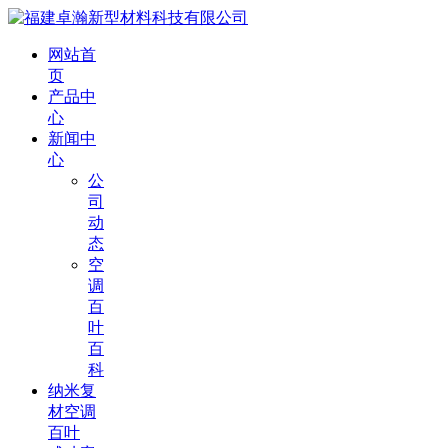
网站首
页
产品中
心
新闻中
心
公
司
动
态
空
调
百
叶
百
科
纳米复
材空调
百叶