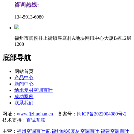
咨询热线:
1
34-5913-6980
福州市闽侯县上街镇厚庭村A地块网讯中心大厦B栋12层
1208
底部导航
网站首页
产品中心
新闻中心
纳米复材空调百叶
成功案例
联系我们
网址：
www.fjzhuohan.cn
备案号：
闽ICP备2022004080号-2
技术支持：
百诚互联
主营：
福州空调百叶窗
,
福州纳米复材空调百叶
,
福建空调百叶